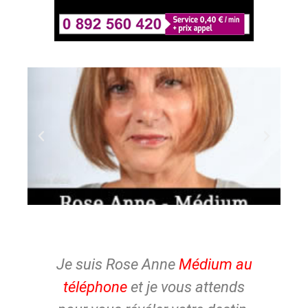
Je suis Rose Anne
Médium au
L
téléphone
et je vous attends
a