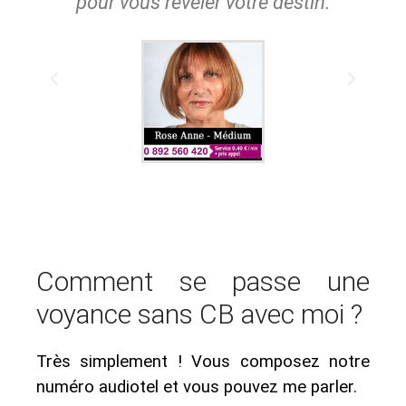
pour vous révéler votre destin.
s
Comment se passe une
voyance sans CB avec moi ?
Très simplement ! Vous composez notre
numéro audiotel et vous pouvez me parler.